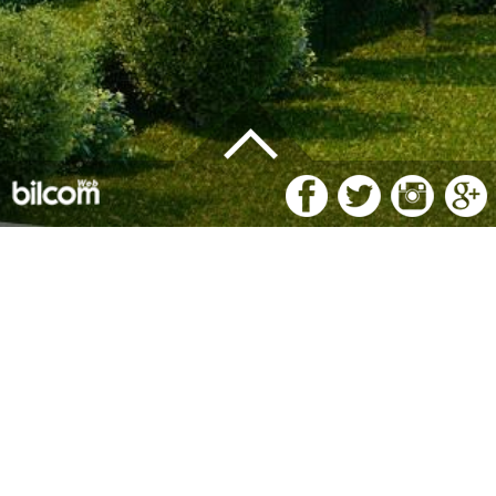
Adı Soyadı(*)
Telefon(*)
E-Posta(*)
Mesaj(*)